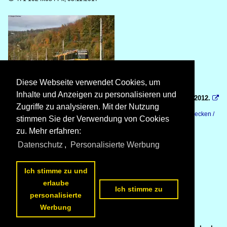
Diese Webseite verwendet Cookies, um
Inhalte und Anzeigen zu personalisieren und
TW 585 mit Werbung zum Vogelbräu bei Busenbach, 28.10.2012.

Gregor Kaercher
Zugriffe zu analysieren. Mit der Nutzung
Deutschland / S-Bahn Karlsruhe (AVG) / GT8-80C
,
Deutschland / Strecken /
stimmen Sie der Verwendung von Cookies
710.1 Albtalbahn
374 1024x683 Px, 05.11.2017

zu. Mehr erfahren:
Datenschutz
,
Personalisierte Werbung
Ich stimme zu und
erlaube
Ich stimme zu
personalisierte
Werbung