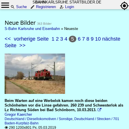
S
BAHN
KARLSRUHE.STARTBILDER.DE
Suche
Registrieren
Login
Neue Bilder
363 Bilder
S-Bahn Karlsruhe und Eisenbahn
»
Neueste
<<
vorherige Seite
1
2
3
4
5
6
7
8
9
10
nächste
Seite
>>
Beim Warten auf eine Werbelok kamen noch diese beiden
Schönheiten vor die Linse gefahren. 260 239 und Schwesterlok als
Lz Richtung Süden bei Bad Schönborn, 10.03.2013.

Gregor Kaercher
Deutschland / Diesellokomotiven / Sonstige
,
Deutschland / Strecken / 701
Baden-Kurpfalz-Bahn
290 1200x801 Px, 05.03.2019
