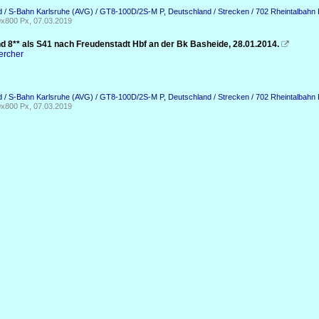
d / S-Bahn Karlsruhe (AVG) / GT8-100D/2S-M P
,
Deutschland / Strecken / 702 Rheintalbah
x800 Px, 07.03.2019
d 8** als S41 nach Freudenstadt Hbf an der Bk Basheide, 28.01.2014.

ercher
d / S-Bahn Karlsruhe (AVG) / GT8-100D/2S-M P
,
Deutschland / Strecken / 702 Rheintalbah
x800 Px, 07.03.2019