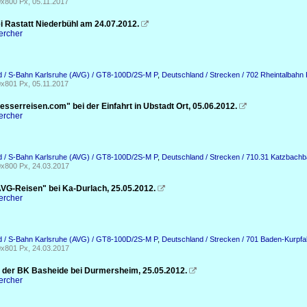
x800 Px, 05.11.2017
i Rastatt Niederbühl am 24.07.2012.

ercher
d / S-Bahn Karlsruhe (AVG) / GT8-100D/2S-M P
,
Deutschland / Strecken / 702 Rheintalbah
x801 Px, 05.11.2017
sserreisen.com" bei der Einfahrt in Ubstadt Ort, 05.06.2012.

ercher
d / S-Bahn Karlsruhe (AVG) / GT8-100D/2S-M P
,
Deutschland / Strecken / 710.31 Katzbach
x800 Px, 24.03.2017
VG-Reisen" bei Ka-Durlach, 25.05.2012.

ercher
d / S-Bahn Karlsruhe (AVG) / GT8-100D/2S-M P
,
Deutschland / Strecken / 701 Baden-Kurpfa
x801 Px, 24.03.2017
 der BK Basheide bei Durmersheim, 25.05.2012.

ercher