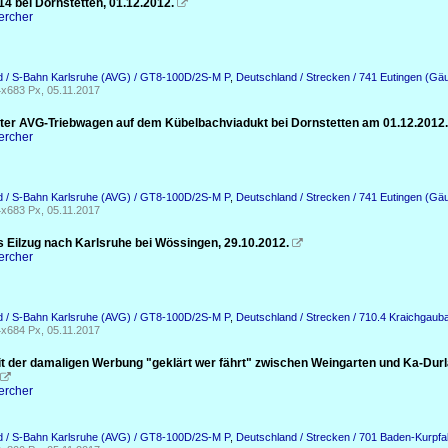
4 bei Dornstetten, 01.12.2012.

ercher
d / S-Bahn Karlsruhe (AVG) / GT8-100D/2S-M P
,
Deutschland / Strecken / 741 Eutingen (Gä
x683 Px, 05.11.2017
er AVG-Triebwagen auf dem Kübelbachviadukt bei Dornstetten am 01.12.2012.
ercher
d / S-Bahn Karlsruhe (AVG) / GT8-100D/2S-M P
,
Deutschland / Strecken / 741 Eutingen (Gä
x683 Px, 05.11.2017
s Eilzug nach Karlsruhe bei Wössingen, 29.10.2012.

ercher
d / S-Bahn Karlsruhe (AVG) / GT8-100D/2S-M P
,
Deutschland / Strecken / 710.4 Kraichgaub
x684 Px, 05.11.2017
t der damaligen Werbung "geklärt wer fährt" zwischen Weingarten und Ka-Durl

ercher
d / S-Bahn Karlsruhe (AVG) / GT8-100D/2S-M P
,
Deutschland / Strecken / 701 Baden-Kurpfa