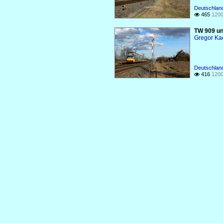
Deutschlan
465
1200

TW 909 un
Gregor Ka
Deutschlan
416
1200
