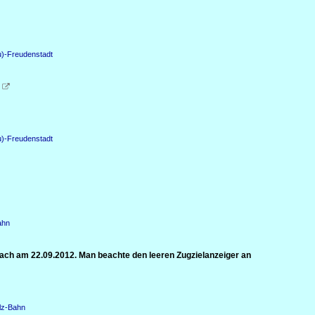
u)-Freudenstadt

u)-Freudenstadt
ahn
ach am 22.09.2012. Man beachte den leeren Zugzielanzeiger an
lz-Bahn