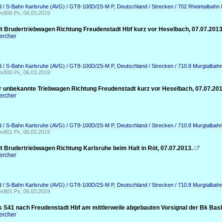
d / S-Bahn Karlsruhe (AVG) / GT8-100D/2S-M P
,
Deutschland / Strecken / 702 Rheintalbah
x800 Px, 06.03.2019
t Brudertriebwagen Richtung Freudenstadt Hbf kurz vor Heselbach, 07.07.2013
ercher
d / S-Bahn Karlsruhe (AVG) / GT8-100D/2S-M P
,
Deutschland / Strecken / 710.8 Murgtalbah
x800 Px, 06.03.2019
er unbekannte Triebwagen Richtung Freudenstadt kurz vor Heselbach, 07.07.201
ercher
d / S-Bahn Karlsruhe (AVG) / GT8-100D/2S-M P
,
Deutschland / Strecken / 710.8 Murgtalbah
x801 Px, 06.03.2019
t Brudertriebwagen Richtung Karlsruhe beim Halt in Röt, 07.07.2013.

ercher
d / S-Bahn Karlsruhe (AVG) / GT8-100D/2S-M P
,
Deutschland / Strecken / 710.8 Murgtalbah
x801 Px, 06.03.2019
s S41 nach Freudenstadt Hbf am mittlerweile abgebauten Vorsignal der Bk Bash
ercher