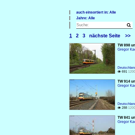
auch einsortiert in: Alle
×
Jahre: Alle
Alle Kategorien
×
Deutschland
Alle Jahre
2010
1
2
3
nächste Seite
>>
TW 898 un
Gregor Ka
Deutschlan
691
1200

TW 914 un
Gregor Ka
Deutschlan
288
1200

TW 841 un
Gregor Ka