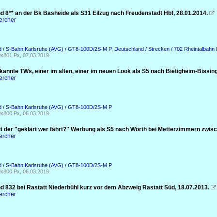
d 8** an der Bk Basheide als S31 Eilzug nach Freudenstadt Hbf, 28.01.2014.

ercher
d / S-Bahn Karlsruhe (AVG) / GT8-100D/2S-M P
,
Deutschland / Strecken / 702 Rheintalbah
x801 Px, 07.03.2019
kannte TWs, einer im alten, einer im neuen Look als S5 nach Bietigheim-Bissin
ercher
d / S-Bahn Karlsruhe (AVG) / GT8-100D/2S-M P
x800 Px, 06.03.2019
t der "geklärt wer fährt?" Werbung als S5 nach Wörth bei Metterzimmern zwisc
ercher
d / S-Bahn Karlsruhe (AVG) / GT8-100D/2S-M P
x800 Px, 06.03.2019
d 832 bei Rastatt Niederbühl kurz vor dem Abzweig Rastatt Süd, 18.07.2013.

ercher