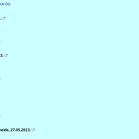
n KA-OG
.

n
3.

n
n
eide, 27.05.2013.
