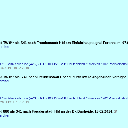
d TW 8** als S41 nach Freudenstadt Hbf am Einfahrhauptsignal Forchheim, 07.
ercher
d / S-Bahn Karlsruhe (AVG) / GT8-100D/2S-M P
,
Deutschland / Strecken / 702 Rheintalbah
x800 Px, 19.03.2019
d TW 8** als S 41 nach Freudenstadt Hbf am mittlerweile abgebauten Vorsignal
ercher
d / S-Bahn Karlsruhe (AVG) / GT8-100D/2S-M P
,
Deutschland / Strecken / 702 Rheintalbah
x801 Px, 07.03.2019
d 886 als S41 nach Freudenstadt Hbf an der Bk Basheide, 18.02.2014.

ercher