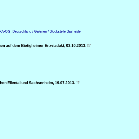
n KA-OG
,
Deutschland / Galerien / Blockstelle Basheide
gen auf dem Bietigheimer Enzviadukt, 03.10.2013.

hen Ellental und Sachsenheim, 19.07.2013.
