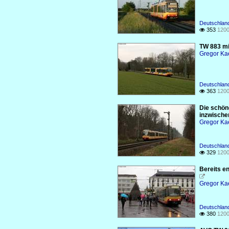
Deutschlan
353
1200

TW 883 mi
Gregor Ka
Deutschlan
363
1200

Die schön
inzwische
Gregor Ka
Deutschlan
329
1200

Bereits e

Gregor Ka
Deutschlan
380
1200
