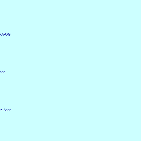
n KA-OG
bahn
lz-Bahn