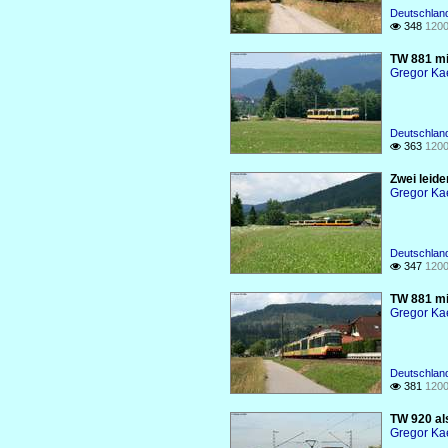
Deutschlan
348
1200

TW 881 mi
Gregor Ka
Deutschlan
363
1200

Zwei leid
Gregor Ka
Deutschlan
347
1200

TW 881 mi
Gregor Ka
Deutschlan
381
1200

TW 920 al
Gregor Ka