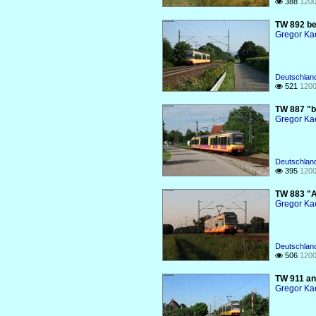
388
1200

TW 892 be
Gregor Ka
Deutschlan
521
1200

TW 887 "be
Gregor Ka
Deutschlan
395
1200

TW 883 "A
Gregor Ka
Deutschlan
506
1200

TW 911 an
Gregor Ka