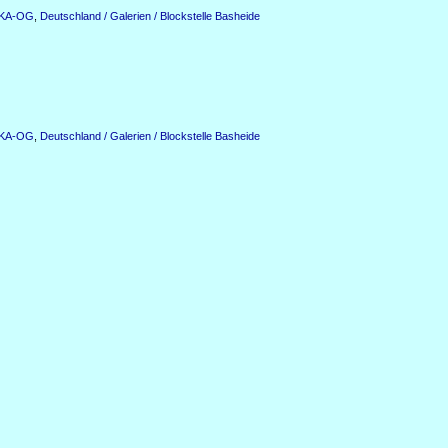
n KA-OG
,
Deutschland / Galerien / Blockstelle Basheide
n KA-OG
,
Deutschland / Galerien / Blockstelle Basheide