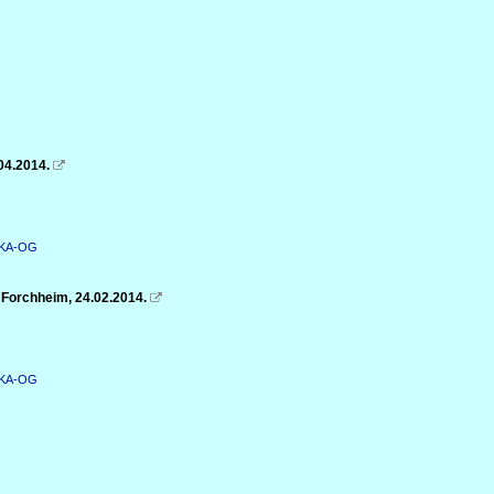
04.2014.

n KA-OG
 Forchheim, 24.02.2014.

n KA-OG