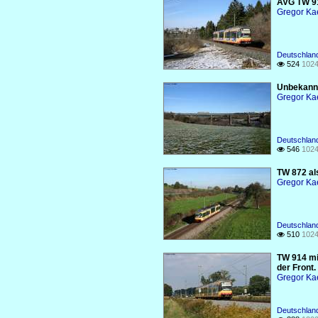
AVG TW 91
Gregor Ka
Deutschlan
524
1024

Unbekannt
Gregor Ka
Deutschlan
546
1024

TW 872 al
Gregor Ka
Deutschlan
510
1024

TW 914 mi
der Front.
Gregor Ka
Deutschlan