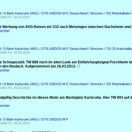
d / S-Bahn Karlsruhe (AVG) / GT8-100D/2S-M P
,
Deutschland / Strecken / 702 Rheintalbah
x800 Px, 06.03.2019
t Werbung von AVG-Reisen als S32 nach Menzingen zwischen Gochsheim und 
ercher
d / S-Bahn Karlsruhe (AVG) / GT8-100D/2S-M P
,
Deutschland / Strecken / 710.32 Kraichtalb
x800 Px, 05.03.2019
e Schnapszahl. TW 888 noch im alten Look am Einfahrhauptsignal Forchheim bei 
n den Neulack. Aufgenommen am 26.03.2013.

ercher
d / S-Bahn Karlsruhe (AVG) / GT8-100D/2S-M P
,
Deutschland / Strecken / 702 Rheintalbah
x801 Px, 05.03.2019
ndgültig Geschichte ist dieses Motiv am Marktplatz Karlsruhe. Hier TW 893 au
ercher
d / S-Bahn Karlsruhe (AVG) / GT8-100D/2S-M P
x800 Px, 05.03.2019