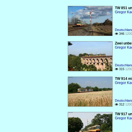
TW 851 un
Gregor Ka
Deutschlan
346
1200

Zwei unbe
Gregor Ka
Deutschlan
315
1200

TW 914 mi
Gregor Ka
Deutschlan
312
1200

TW 917 un
Gregor Ka