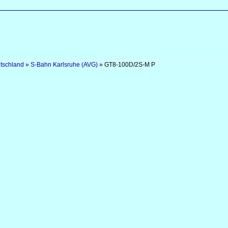
tschland
»
S-Bahn Karlsruhe (AVG)
»
GT8-100D/2S-M P