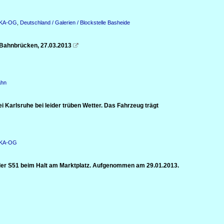
n KA-OG
,
Deutschland / Galerien / Blockstelle Basheide
Bahnbrücken, 27.03.2013

ahn
Karlsruhe bei leider trüben Wetter. Das Fahrzeug trägt
n KA-OG
f der S51 beim Halt am Marktplatz. Aufgenommen am 29.01.2013.