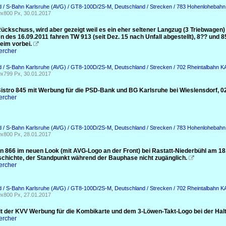
d / S-Bahn Karlsruhe (AVG) / GT8-100D/2S-M
,
Deutschland / Strecken / 783 Hohenlohebahn
x800 Px, 30.01.2017
ückschuss, wird aber gezeigt weil es ein eher seltener Langzug (3 Triebwagen)
 des 16.09.2011 fahren TW 913 (seit Dez. 15 nach Unfall abgestellt), 8?? und
im vorbei.

ercher
d / S-Bahn Karlsruhe (AVG) / GT8-100D/2S-M
,
Deutschland / Strecken / 702 Rheintalbahn 
x799 Px, 30.01.2017
istro 845 mit Werbung für die PSD-Bank und BG Karlsruhe bei Wieslensdorf, 02
ercher
d / S-Bahn Karlsruhe (AVG) / GT8-100D/2S-M
,
Deutschland / Strecken / 783 Hohenlohebahn
x800 Px, 28.01.2017
n 866 im neuen Look (mit AVG-Logo an der Front) bei Rastatt-Niederbühl am 18.
chichte, der Standpunkt während der Bauphase nicht zugänglich.

ercher
d / S-Bahn Karlsruhe (AVG) / GT8-100D/2S-M
,
Deutschland / Strecken / 702 Rheintalbahn 
x800 Px, 27.01.2017
t der KVV Werbung für die Kombikarte und dem 3-Löwen-Takt-Logo bei der Haltes
ercher