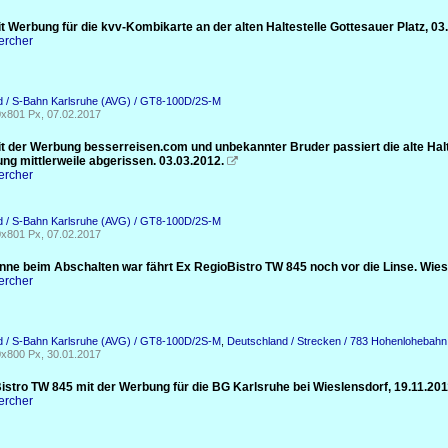
 Werbung für die kvv-Kombikarte an der alten Haltestelle Gottesauer Platz, 03
ercher
d / S-Bahn Karlsruhe (AVG) / GT8-100D/2S-M
x801 Px, 07.02.2017
t der Werbung besserreisen.com und unbekannter Bruder passiert die alte Haltes
ng mittlerweile abgerissen. 03.03.2012.

ercher
d / S-Bahn Karlsruhe (AVG) / GT8-100D/2S-M
x801 Px, 07.02.2017
onne beim Abschalten war fährt Ex RegioBistro TW 845 noch vor die Linse. Wiesl
ercher
d / S-Bahn Karlsruhe (AVG) / GT8-100D/2S-M
,
Deutschland / Strecken / 783 Hohenlohebahn
x800 Px, 30.01.2017
istro TW 845 mit der Werbung für die BG Karlsruhe bei Wieslensdorf, 19.11.201
ercher