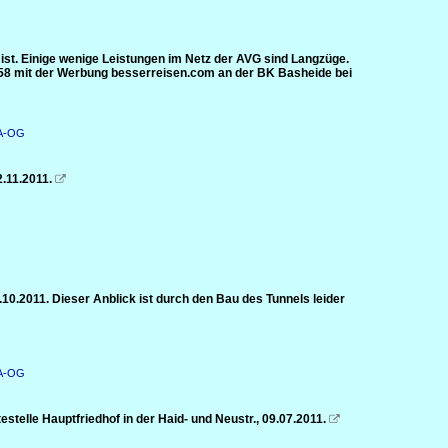
 ist. Einige wenige Leistungen im Netz der AVG sind Langzüge.
 858 mit der Werbung besserreisen.com an der BK Basheide bei
KA-OG
.11.2011.

10.2011. Dieser Anblick ist durch den Bau des Tunnels leider
KA-OG
telle Hauptfriedhof in der Haid- und Neustr., 09.07.2011.
