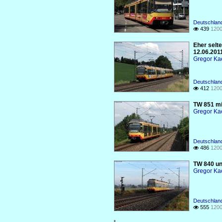
Deutschlan
439
1200

Eher selt
12.06.201
Gregor Ka
Deutschlan
412
1200

TW 851 mi
Gregor Ka
Deutschlan
486
1200

TW 840 un
Gregor Ka
Deutschlan
555
1200
