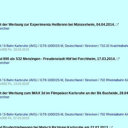
t der Werbung zur Experimenta Heilbronn bei Münzesheim, 04.04.2014.

ercher
d / S-Bahn Karlsruhe (AVG) / GT8-100D/2S-M
,
Deutschland / Strecken / 710.32 Kraichtalbah
x800 Px, 19.03.2019
d 890 als S32 Menzingen - Freudenstadt Hbf bei Forchheim, 17.03.2014.

ercher
d / S-Bahn Karlsruhe (AVG) / GT8-100D/2S-M
,
Deutschland / Strecken / 702 Rheintalbahn 
x802 Px, 13.03.2019
t der Werbung zum IMAX 3d im Filmpalast Karlsruhe an der Bk Basheide, 28.04
ercher
d / S-Bahn Karlsruhe (AVG) / GT8-100D/2S-M
,
Deutschland / Strecken / 702 Rheintalbahn 
x800 Px, 07.03.2019
d Brudertriebwagen bei Malsch Richtung Karlsruhe am 22.03.2013.
