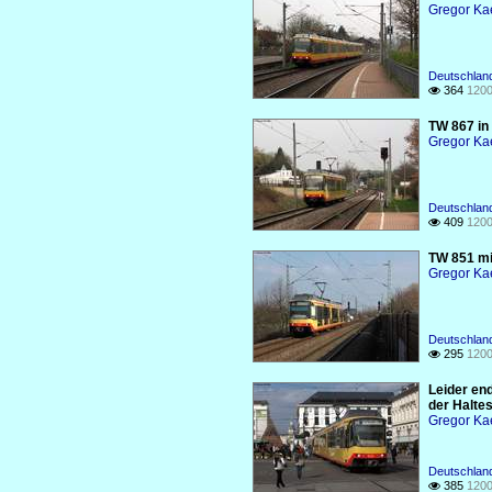
Gregor Ka
Deutschlan
364
1200

TW 867 in
Gregor Ka
Deutschlan
409
1200

TW 851 mi
Gregor Ka
Deutschlan
295
1200

Leider end
der Halte
Gregor Ka
Deutschlan
385
1200
