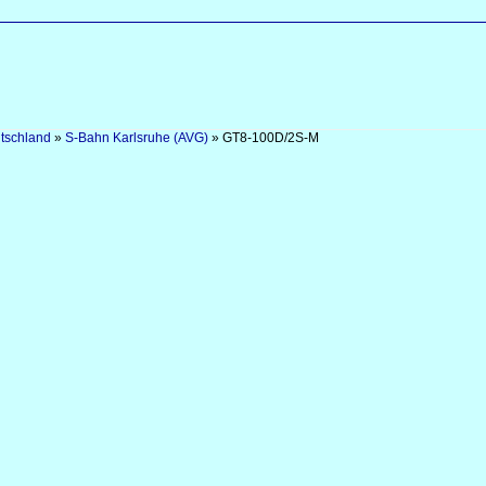
tschland
»
S-Bahn Karlsruhe (AVG)
»
GT8-100D/2S-M