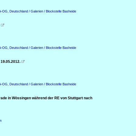
KA-OG
,
Deutschland / Galerien / Blockstelle Basheide

KA-OG
,
Deutschland / Galerien / Blockstelle Basheide
 19.05.2012.

KA-OG
,
Deutschland / Galerien / Blockstelle Basheide
rade in Wössingen während der RE von Stuttgart nach
n