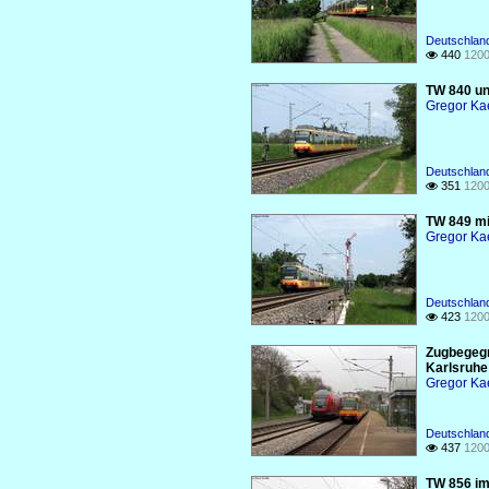
Deutschlan
440
1200

TW 840 un
Gregor Ka
Deutschlan
351
1200

TW 849 mi
Gregor Ka
Deutschlan
423
1200

Zugbegegn
Karlsruhe 
Gregor Ka
Deutschlan
437
1200

TW 856 im