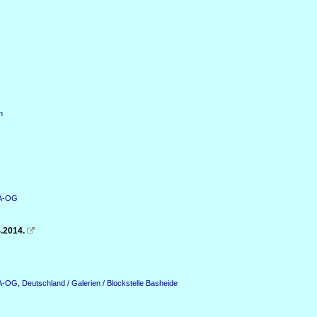
n
KA-OG
.2014.

KA-OG
,
Deutschland / Galerien / Blockstelle Basheide