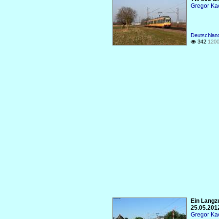
Gregor Ka
Deutschlan
342
1200

Ein Langz
25.05.201
Gregor Ka