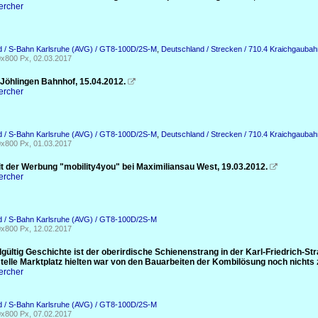
ercher
d / S-Bahn Karlsruhe (AVG) / GT8-100D/2S-M
,
Deutschland / Strecken / 710.4 Kraichgaubah
x800 Px, 02.03.2017
 Jöhlingen Bahnhof, 15.04.2012.

ercher
d / S-Bahn Karlsruhe (AVG) / GT8-100D/2S-M
,
Deutschland / Strecken / 710.4 Kraichgaubah
x800 Px, 01.03.2017
t der Werbung "mobility4you" bei Maximiliansau West, 19.03.2012.

ercher
d / S-Bahn Karlsruhe (AVG) / GT8-100D/2S-M
x800 Px, 12.02.2017
gültig Geschichte ist der oberirdische Schienenstrang in der Karl-Friedrich-S
stelle Marktplatz hielten war von den Bauarbeiten der Kombilösung noch nichts 
ercher
d / S-Bahn Karlsruhe (AVG) / GT8-100D/2S-M
x800 Px, 07.02.2017