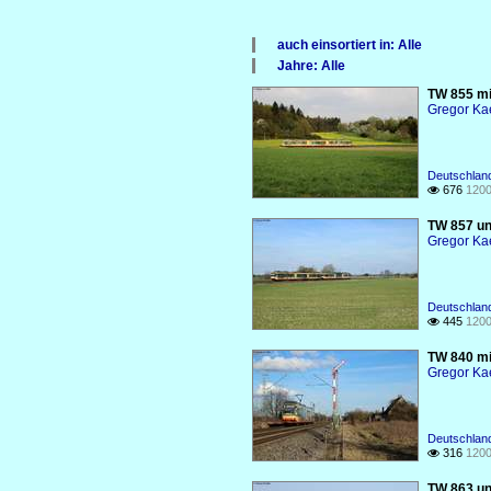
auch einsortiert in: Alle
×
Jahre: Alle
Alle Kategorien
×
TW 855 mi
Deutschland
Alle Jahre
Gregor Ka
2010
Deutschlan
676
1200

TW 857 un
Gregor Ka
Deutschlan
445
1200

TW 840 mi
Gregor Ka
Deutschlan
316
1200

TW 863 un