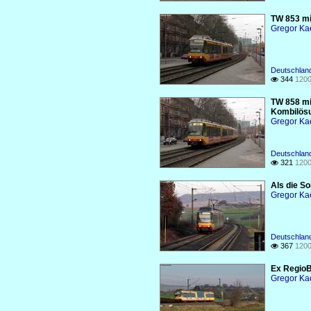
TW 853 mit
Gregor Ka
Deutschlan
344
1200

TW 858 mi
Kombilösu
Gregor Ka
Deutschlan
321
1200

Als die S
Gregor Ka
Deutschlan
367
1200

Ex RegioB
Gregor Ka