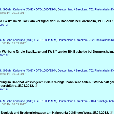
d / S-Bahn Karlsruhe (AVG) / GT8-100D/2S-M
,
Deutschland / Strecken / 702 Rheintalbahn 
x801 Px, 20.03.2017
d TW 8** im Neulack am Vorsignal der BK Basheide bei Forchheim, 19.05.2012.
ercher
d / S-Bahn Karlsruhe (AVG) / GT8-100D/2S-M
,
Deutschland / Strecken / 702 Rheintalbahn 
x800 Px, 19.03.2017
t Werbung für die Studikarte und TW 8** an der BK Basheide bei Durmersheim,
ercher
d / S-Bahn Karlsruhe (AVG) / GT8-100D/2S-M
,
Deutschland / Strecken / 702 Rheintalbahn 
x801 Px, 19.03.2017
ung im Bahnhof Wössingen für die Kraichgaubahn sehr selten. TW 856 hält ge
durchfährt. 15.04.2012.

ercher
d / S-Bahn Karlsruhe (AVG) / GT8-100D/2S-M
,
Deutschland / Strecken / 710.4 Kraichgaubah
x800 Px, 02.03.2017
 Neulack und Brudertriebwagen am Haltepunkt Jöhlingen West, 15.04.2012.
