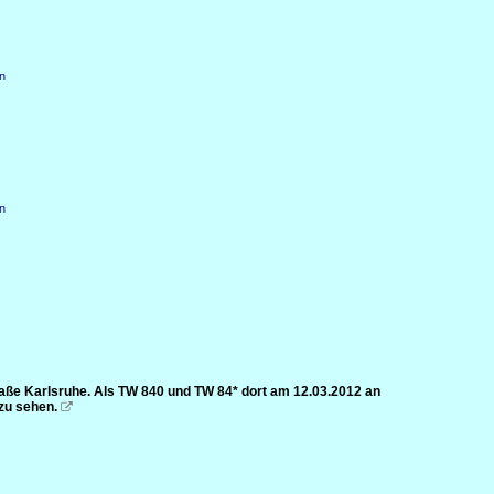
n
n
traße Karlsruhe. Als TW 840 und TW 84* dort am 12.03.2012 an
zu sehen.
