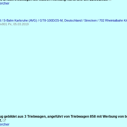
ercher
d / S-Bahn Karlsruhe (AVG) / GT8-100D/2S-M
,
Deutschland / Strecken / 702 Rheintalbahn 
x801 Px, 05.03.2019
ug gebildet aus 3 Triebwagen, angeführt von Triebwagen 858 mit Werbung von
2.

ercher