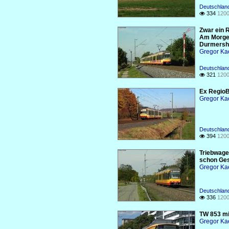
Deutschlan
334
1200

Zwar ein R
Am Morgen
Durmershe
Gregor Ka
Deutschlan
321
1200

Ex RegioB
Gregor Ka
Deutschlan
394
1200

Triebwage
schon Ges
Gregor Ka
Deutschlan
336
1200

TW 853 mi
Gregor Ka