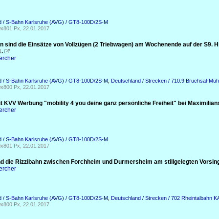
d / S-Bahn Karlsruhe (AVG) / GT8-100D/2S-M
x801 Px, 22.01.2017
en sind die Einsätze von Vollzügen (2 Triebwagen) am Wochenende auf der S9. 
1.

ercher
d / S-Bahn Karlsruhe (AVG) / GT8-100D/2S-M
,
Deutschland / Strecken / 710.9 Bruchsal-Müh
x800 Px, 22.01.2017
t KVV Werbung "mobility 4 you deine ganz persönliche Freiheit" bei Maximilian
ercher
d / S-Bahn Karlsruhe (AVG) / GT8-100D/2S-M
x801 Px, 22.01.2017
d die Rizzibahn zwischen Forchheim und Durmersheim am stillgelegten Vorsing
ercher
d / S-Bahn Karlsruhe (AVG) / GT8-100D/2S-M
,
Deutschland / Strecken / 702 Rheintalbahn 
x800 Px, 22.01.2017