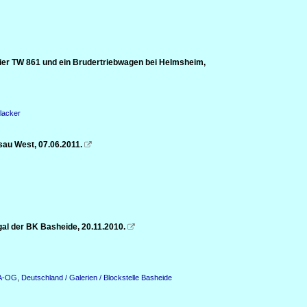
Hier TW 861 und ein Brudertriebwagen bei Helmsheim,
lacker
sau West, 07.06.2011.

al der BK Basheide, 20.11.2010.

KA-OG
,
Deutschland / Galerien / Blockstelle Basheide