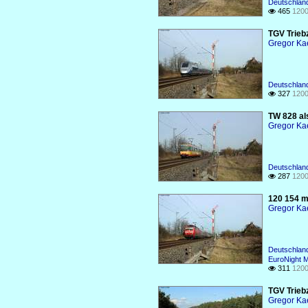
Deutschlan
465
1200

TGV Trieb
Gregor Ka
Deutschland
327
1200

TW 828 al
Gregor Ka
Deutschlan
287
1200

120 154 m
Gregor Ka
Deutschland
EuroNight M
311
1200

TGV Trieb
Gregor Ka