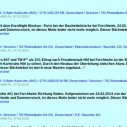
d / S-Bahn Karlsruhe (AVG) / GT8-100C/2S DB
,
Deutschland / Strecken / 702 Rheintalbahn
x800 Px, 07.03.2019
it dem EuroNight Moskau - Paris bei der Basheidebrücke bei Forchheim, 24.02
und Dammerstock, ist dieses Motiv leider nicht mehr möglich. Dieser Blickwink
ercher
 / Strecken / 702 Rheintalbahn KA-OG
,
Deutschland / Elektrolokomotiven / Baureihe 120
,
De
x801 Px, 07.03.2019
ro 847 und TW 8** als S31 Eilzug nach Freudenstadt Hbf bei Forchheim an der 
ch Karlsruhe Hbf zu sehen. Durch den Neubau der Oberleitung zwischen Abzw. 
Dieser Blickwinkel ist durch neue Masten zugebaut.

ercher
d / S-Bahn Karlsruhe (AVG) / GT8-100D/2S-M RB
,
Deutschland / Strecken / 702 Rheintalb
x800 Px, 07.03.2019
eihe 401 bei Forchheim Richtung Süden. Aufgenommen am 24.02.2014 von der
heide und Dammerstock, ist dieses Motiv leider nicht mehr möglich. Dieser Bli
ercher
 / Strecken / 702 Rheintalbahn KA-OG
,
Deutschland / ICE / Baureihe 401
x800 Px, 07.03.2019