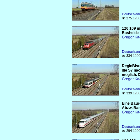
Deutschlan
275
1200

120 109 m
Basheide 
Gregor Ka
Deutschland
334
1200

RegioBist
die S7 na
möglich. 
Gregor Ka
Deutschlan
339
1200

Eine Baur
Abzw. Bas
Gregor Ka
Deutschland
294
1200
