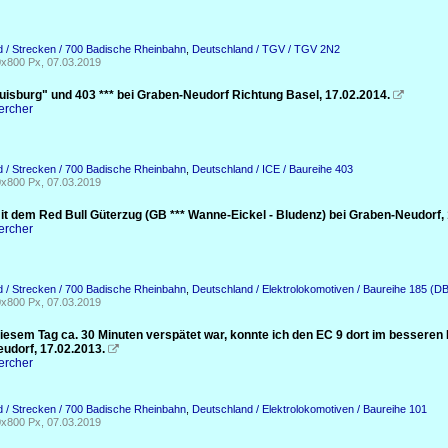
 / Strecken / 700 Badische Rheinbahn
,
Deutschland / TGV / TGV 2N2
x800 Px, 07.03.2019
Duisburg" und 403 *** bei Graben-Neudorf Richtung Basel, 17.02.2014.

ercher
 / Strecken / 700 Badische Rheinbahn
,
Deutschland / ICE / Baureihe 403
x800 Px, 07.03.2019
it dem Red Bull Güterzug (GB *** Wanne-Eickel - Bludenz) bei Graben-Neudorf, 
ercher
 / Strecken / 700 Badische Rheinbahn
,
Deutschland / Elektrolokomotiven / Baureihe 185 (DB
x800 Px, 07.03.2019
iesem Tag ca. 30 Minuten verspätet war, konnte ich den EC 9 dort im besseren 
udorf, 17.02.2013.

ercher
 / Strecken / 700 Badische Rheinbahn
,
Deutschland / Elektrolokomotiven / Baureihe 101
x800 Px, 07.03.2019