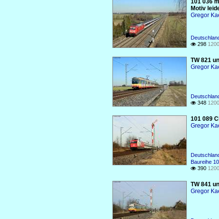
101 036 m
Motiv leid
Gregor Ka
Deutschland
298
1200

TW 821 un
Gregor Ka
Deutschlan
348
1200

101 089 C
Gregor Ka
Deutschland
Baureihe 1
390
1200

TW 841 un
Gregor Ka