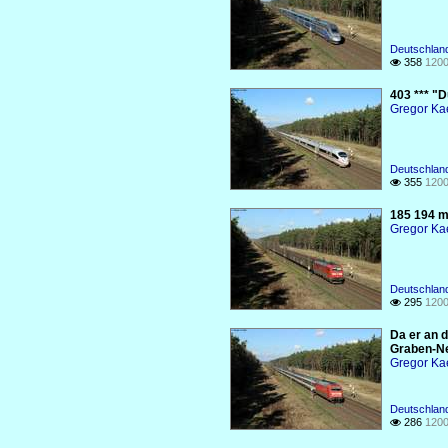
Deutschland
358
1200

403 *** "
Gregor Ka
Deutschland
355
1200

185 194 m
Gregor Ka
Deutschland
295
1200

Da er an d
Graben-Ne
Gregor Ka
Deutschland
286
1200
