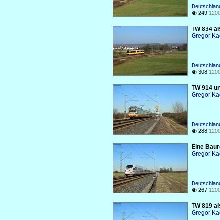
Deutschland
249
1200

TW 834 al
Gregor Ka
Deutschlan
308
1200

TW 914 un
Gregor Ka
Deutschlan
288
1200

Eine Baur
Gregor Ka
Deutschland
267
1200

TW 819 al
Gregor Ka