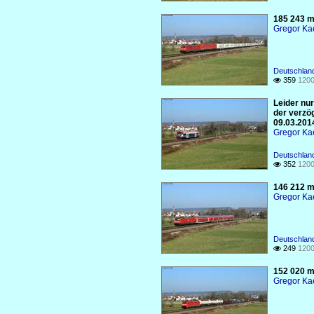
185 243 m
Gregor Ka
Deutschland
359
1200

Leider nu
der verzö
09.03.201
Gregor Ka
Deutschland
352
1200

146 212 mi
Gregor Ka
Deutschland
249
1200

152 020 m
Gregor Ka