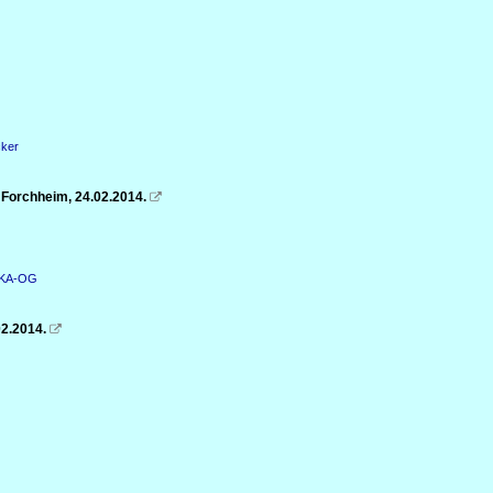
cker
 Forchheim, 24.02.2014.

n KA-OG
02.2014.
