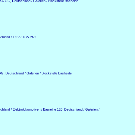
n KA-OG
,
Deutschland / Galerien / Blockstelle Basheide
chland / TGV / TGV 2N2
-OG
,
Deutschland / Galerien / Blockstelle Basheide
chland / Elektrolokomotiven / Baureihe 120
,
Deutschland / Galerien /