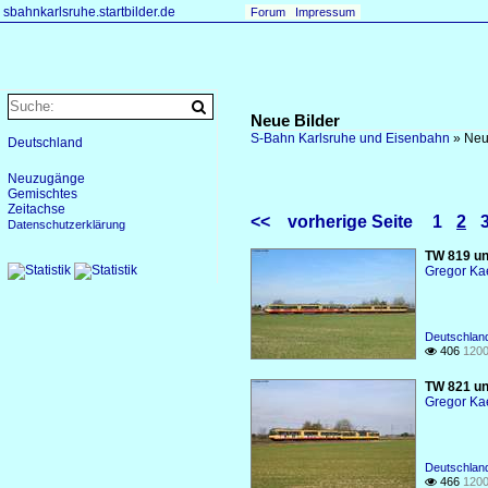
sbahnkarlsruhe.startbilder.de
Forum
Impressum
Neue Bilder
S-Bahn Karlsruhe und Eisenbahn
»
Neu
Deutschland
Neuzugänge
Gemischtes
Zeitachse
<<
vorherige Seite
1
2
Datenschutzerklärung
TW 819 un
Gregor Ka
Deutschlan
406
1200

TW 821 un
Gregor Ka
Deutschlan
466
1200
