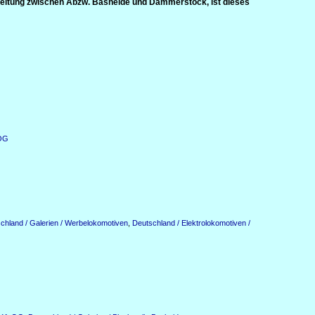
leitung zwischen Abzw. Basheide und Dammerstock, ist dieses
-OG
chland / Galerien / Werbelokomotiven
,
Deutschland / Elektrolokomotiven /