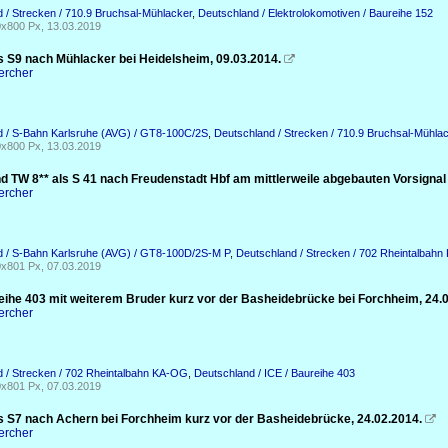
 / Strecken / 710.9 Bruchsal-Mühlacker
,
Deutschland / Elektrolokomotiven / Baureihe 152
x800 Px, 13.03.2019
s S9 nach Mühlacker bei Heidelsheim, 09.03.2014.

ercher
d / S-Bahn Karlsruhe (AVG) / GT8-100C/2S
,
Deutschland / Strecken / 710.9 Bruchsal-Mühla
x800 Px, 13.03.2019
d TW 8** als S 41 nach Freudenstadt Hbf am mittlerweile abgebauten Vorsignal
ercher
d / S-Bahn Karlsruhe (AVG) / GT8-100D/2S-M P
,
Deutschland / Strecken / 702 Rheintalbah
x801 Px, 07.03.2019
eihe 403 mit weiterem Bruder kurz vor der Basheidebrücke bei Forchheim, 24.
ercher
 / Strecken / 702 Rheintalbahn KA-OG
,
Deutschland / ICE / Baureihe 403
x801 Px, 07.03.2019
s S7 nach Achern bei Forchheim kurz vor der Basheidebrücke, 24.02.2014.

ercher