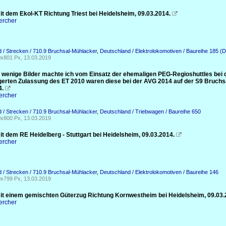
it dem Ekol-KT Richtung Triest bei Heidelsheim, 09.03.2014.

ercher
 / Strecken / 710.9 Bruchsal-Mühlacker
,
Deutschland / Elektrolokomotiven / Baureihe 185 (
x801 Px, 13.03.2019
r wenige Bilder machte ich vom Einsatz der ehemaligen PEG-Regioshuttles bei
gerten Zulassung des ET 2010 waren diese bei der AVG 2014 auf der S9 Bruch
4.

ercher
 / Strecken / 710.9 Bruchsal-Mühlacker
,
Deutschland / Triebwagen / Baureihe 650
x800 Px, 13.03.2019
t dem RE Heidelberg - Stuttgart bei Heidelsheim, 09.03.2014.

ercher
 / Strecken / 710.9 Bruchsal-Mühlacker
,
Deutschland / Elektrolokomotiven / Baureihe 146
x799 Px, 13.03.2019
it einem gemischten Güterzug Richtung Kornwestheim bei Heidelsheim, 09.03.
ercher