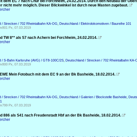
it dem EC 7 nach Chur bei Forchheim, 24.02.2014. Durch den Neubau der Ober
er nicht mehr möglich. Dieser Blickwinkel ist durch neue Masten zugebaut.

ercher
 / Strecken / 702 Rheintalbahn KA-OG
,
Deutschland / Elektrolokomotiven / Baureihe 101
x801 Px, 07.03.2019
d TW 8** als S7 nach Achern bei Forchheim, 24.02.2014.

ercher
d / S-Bahn Karlsruhe (AVG) / GT8-100C/2S
,
Deutschland / Strecken / 702 Rheintalbahn KA
x800 Px, 07.03.2019
EWE Mein Fotobuch mit dem EC 9 an der Bk Basheide, 18.02.2014.

ercher
 / Strecken / 702 Rheintalbahn KA-OG
,
Deutschland / Galerien / Blockstelle Basheide
,
Deuts
01
x799 Px, 07.03.2019
d 886 als S41 nach Freudenstadt Hbf an der Bk Basheide, 18.02.2014.

ercher