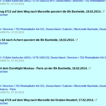
d / S-Bahn Karlsruhe (AVG) / GT8-100D/2S-M P
,
Deutschland / Strecken / 702 Rheintalbah
x800 Px, 07.03.2019
zug 4712 auf dem Weg nach Marseille passiert die Bk Basheide, 18.02.2014.

ercher
 / Strecken / 702 Rheintalbahn KA-OG
,
Deutschland / Galerien / Blockstelle Basheide
,
Deuts
x800 Px, 07.03.2019
s S4 nach Achern passiert die Bk Basheide, 18.02.2014.

ercher
d / S-Bahn Karlsruhe (AVG) / GT8-100C/2S
,
Deutschland / Strecken / 702 Rheintalbahn KA
x800 Px, 07.03.2019
it dem EuroNight Moskau - Paris an der Bk Basheide, 18.02.2014.

ercher
 / Strecken / 702 Rheintalbahn KA-OG
,
Deutschland / Galerien / Blockstelle Basheide
,
Deuts
oskva - Paris
x800 Px, 07.03.2019
zug 4719 auf dem Weg nach Marseille bei Graben-Neudorf, 17.02.2014.

ercher