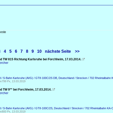
este
3
4
5
6
7
8
9
10
nächste Seite
>>
d TW 815 Richtung Karlsruhe bei Forchheim, 17.03.2014.

ercher
d / S-Bahn Karlsruhe (AVG) / GT8-100C/2S DB
,
Deutschland / Strecken / 702 Rheintalbahn
x799 Px, 13.03.2019
d TW 9** bei Forchheim, 17.03.2014.

ercher
d / S-Bahn Karlsruhe (AVG) / GT8-100C/2S
,
Deutschland / Strecken / 702 Rheintalbahn KA
x800 Px, 13.03.2019