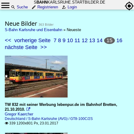
S
BAHN
KARLSRUHE.STARTBILDER.DE
Suche
Registrieren
Login
Neue Bilder
363 Bilder
S-Bahn Karlsruhe und Eisenbahn
»
Neueste
<<
vorherige Seite
7
8
9
10
11
12
13
14
15
16
nächste Seite
>>
TW 832 mit seiner Werbung lebenpur.de im Bahnhof Bretten,
21.10.2010.

Gregor Kaercher
Deutschland / S-Bahn Karlsruhe (AVG) / GT8-100C/2S
339 1200x801 Px, 23.01.2017
