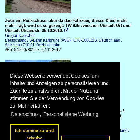
Zwar ein Rückschuss, aber da das Fahrzeug dieses Kleid nicht
mehr trägt, wird es so gezeigt. TW 836 zwischen Ubstadt Ort und
Ubstadt Uhlandstr, 06.10.2010.

Gregor Kaercher
Deutschland / S-Bahn Karlsruhe (AVG) / GT8-100C/2S
,
Deutschland /
Strecken / 710.31 Katzbachbahn
515 1200x801 Px, 22.01.2017

Diese Webseite verwendet Cookies, um
Inhalte und Anzeigen zu personalisieren und
Zugriffe zu analysieren. Mit der Nutzung
stimmen Sie der Verwendung von Cookies
zu. Mehr erfahren:
TW 882 noch im alten Look mit der KVV-Eigenwerbung City- /
Datenschutz
,
Personalisierte Werbung
Regio-Quattro. zwischen Ubstadt-Uhlandstr. und Ubstadt Ort,
06.10.2010.

Gregor Kaercher
Ich stimme zu und
Deutschland / S-Bahn Karlsruhe (AVG) / GT8-100D/2S-M P
,
Deutschland /
Strecken / 710.31 Katzbachbahn
erlaube