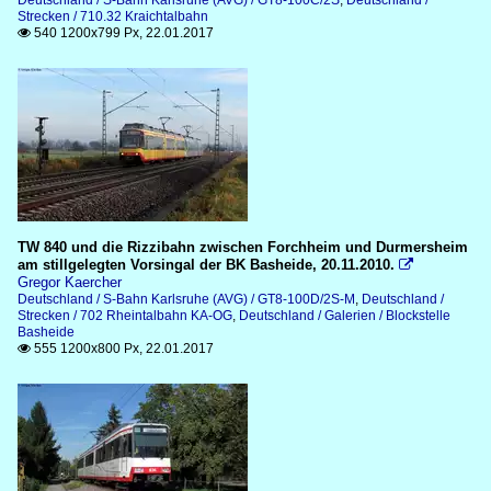
Deutschland / S-Bahn Karlsruhe (AVG) / GT8-100C/2S
,
Deutschland /
Strecken / 710.32 Kraichtalbahn
540 1200x799 Px, 22.01.2017

TW 840 und die Rizzibahn zwischen Forchheim und Durmersheim
am stillgelegten Vorsingal der BK Basheide, 20.11.2010.

Gregor Kaercher
Deutschland / S-Bahn Karlsruhe (AVG) / GT8-100D/2S-M
,
Deutschland /
Strecken / 702 Rheintalbahn KA-OG
,
Deutschland / Galerien / Blockstelle
Basheide
555 1200x800 Px, 22.01.2017
