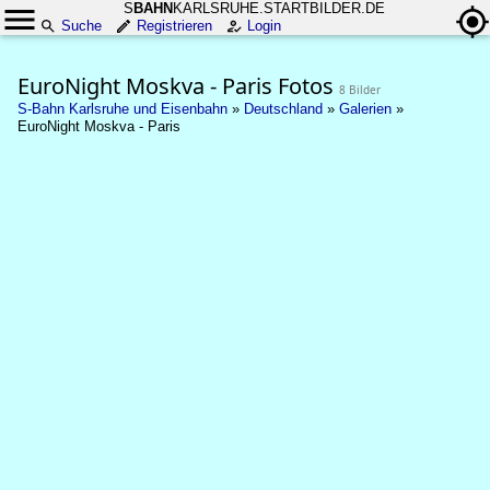
S
BAHN
KARLSRUHE.STARTBILDER.DE
Suche
Registrieren
Login
EuroNight Moskva - Paris Fotos
8 Bilder
S-Bahn Karlsruhe und Eisenbahn
»
Deutschland
»
Galerien
»
EuroNight Moskva - Paris