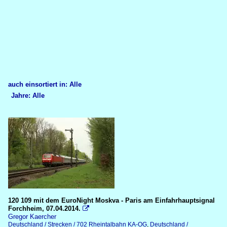
auch einsortiert in: Alle
Jahre: Alle
×
×
Alle Kategorien
Alle Jahre
Deutschland
2010
Elektrolokomotiven
2013
Baureihe 101
2014
Baureihe 120
120 109 mit dem EuroNight Moskva - Paris am Einfahrhauptsignal
Forchheim, 07.04.2014.
Galerien

Gregor Kaercher
Deutschland / Strecken / 702 Rheintalbahn KA-OG
,
Deutschland /
Blockstelle Basheide