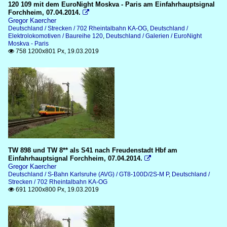
Baureihe 155
120 109 mit dem EuroNight Moskva - Paris am Einfahrhauptsignal
2015
Forchheim, 07.04.2014.

Baureihe 181.2
Gregor Kaercher
Deutschland / Strecken / 702 Rheintalbahn KA-OG
,
Deutschland /
Baureihe 185 (DB)
Elektrolokomotiven / Baureihe 120
,
Deutschland / Galerien / EuroNight
Moskva - Paris
Baureihe 185.5 (Private)
758 1200x801 Px, 19.03.2019

Baureihe E 40
Galerien
Blockstelle Basheide
EuroNight Moskva - Paris
Werbelokomotiven
TW 898 und TW 8** als S41 nach Freudenstadt Hbf am
ICE
Einfahrhauptsignal Forchheim, 07.04.2014.

Gregor Kaercher
Baureihe 401
Deutschland / S-Bahn Karlsruhe (AVG) / GT8-100D/2S-M P
,
Deutschland /
Strecken / 702 Rheintalbahn KA-OG
Baureihe 403
691 1200x800 Px, 19.03.2019

S-Bahn Karlsruhe (AVG)
GT8-100C/2S