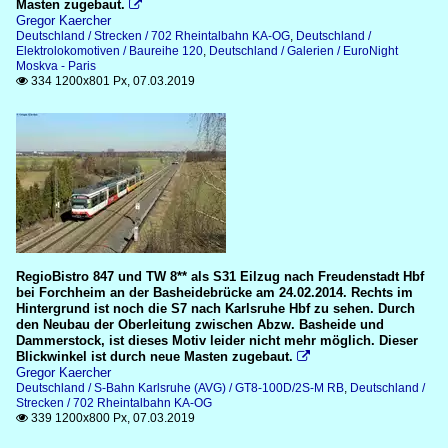
Masten zugebaut.

Gregor Kaercher
Deutschland / Strecken / 702 Rheintalbahn KA-OG
,
Deutschland /
Elektrolokomotiven / Baureihe 120
,
Deutschland / Galerien / EuroNight
Moskva - Paris
334 1200x801 Px, 07.03.2019

RegioBistro 847 und TW 8** als S31 Eilzug nach Freudenstadt Hbf
bei Forchheim an der Basheidebrücke am 24.02.2014. Rechts im
Hintergrund ist noch die S7 nach Karlsruhe Hbf zu sehen. Durch
den Neubau der Oberleitung zwischen Abzw. Basheide und
Dammerstock, ist dieses Motiv leider nicht mehr möglich. Dieser
Blickwinkel ist durch neue Masten zugebaut.

Gregor Kaercher
Deutschland / S-Bahn Karlsruhe (AVG) / GT8-100D/2S-M RB
,
Deutschland /
Strecken / 702 Rheintalbahn KA-OG
339 1200x800 Px, 07.03.2019
