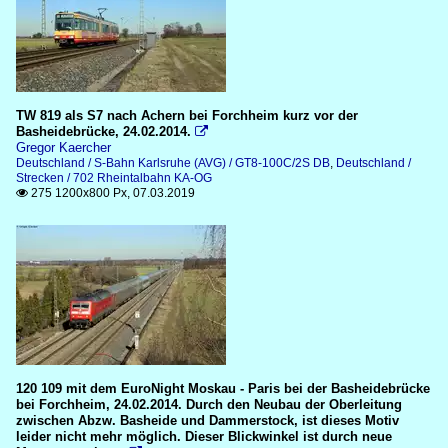
TW 819 als S7 nach Achern bei Forchheim kurz vor der
Basheidebrücke, 24.02.2014.

Gregor Kaercher
Deutschland / S-Bahn Karlsruhe (AVG) / GT8-100C/2S DB
,
Deutschland /
Strecken / 702 Rheintalbahn KA-OG
275 1200x800 Px, 07.03.2019

120 109 mit dem EuroNight Moskau - Paris bei der Basheidebrücke
bei Forchheim, 24.02.2014. Durch den Neubau der Oberleitung
zwischen Abzw. Basheide und Dammerstock, ist dieses Motiv
leider nicht mehr möglich. Dieser Blickwinkel ist durch neue