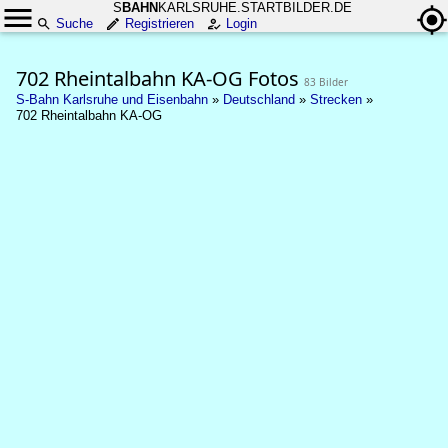
S
BAHN
KARLSRUHE.STARTBILDER.DE
Suche
Registrieren
Login
702 Rheintalbahn KA-OG Fotos
83 Bilder
S-Bahn Karlsruhe und Eisenbahn
»
Deutschland
»
Strecken
»
702 Rheintalbahn KA-OG