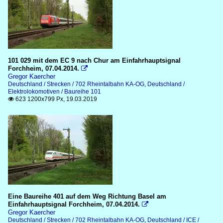
GT8-100C/2S DB
GT8-100D/2S-M
GT8-100D/2S-M P
GT8-100D/2S-M RB
101 029 mit dem EC 9 nach Chur am Einfahrhauptsignal
Forchheim, 07.04.2014.

Saarbahn
Gregor Kaercher
Deutschland / Strecken / 702 Rheintalbahn KA-OG
,
Deutschland /
Elektrolokomotiven / Baureihe 101
Sonstiges
623 1200x799 Px, 19.03.2019

Bahnübergänge
Gleisbaufahrzeuge
TGV
TGV 2N2
Eine Baureihe 401 auf dem Weg Richtung Basel am
Einfahrhauptsignal Forchheim, 07.04.2014.

Gregor Kaercher
Deutschland / Strecken / 702 Rheintalbahn KA-OG
,
Deutschland / ICE /