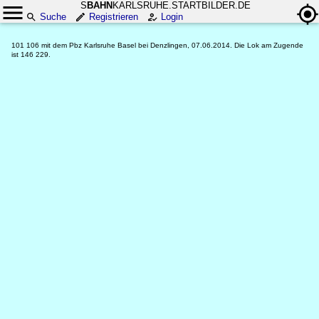
S
BAHN
KARLSRUHE.STARTBILDER.DE
Suche
Registrieren
Login
101 106 mit dem Pbz Karlsruhe Basel bei Denzlingen, 07.06.2014. Die Lok am Zugende
ist 146 229.