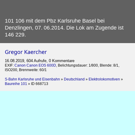
101 106 mit dem Pbz Karlsruhe Basel bei
Denzlingen, 07.
06.2014. Die Lok am Zugende ist
146 229.
Gregor Kaercher
16.08.2019, 604 Aufrufe, 0 Kommentare
EXIF:
Canon Canon EOS 600D
, Belichtungsdauer: 1/800, Blende: 8/1,
ISO200, Brennweite: 60/1
S-Bahn Karlsruhe und Eisenbahn
»
Deutschland
»
Elektrolokomotiven
»
Baureihe 101
»
ID 668713