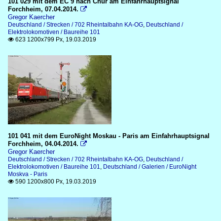
101 029 mit dem EC 9 nach Chur am Einfahrhauptsignal
Forchheim, 07.04.2014.

Gregor Kaercher
Deutschland / Strecken / 702 Rheintalbahn KA-OG
,
Deutschland /
Elektrolokomotiven / Baureihe 101
623 1200x799 Px, 19.03.2019

101 041 mit dem EuroNight Moskau - Paris am Einfahrhauptsignal
Forchheim, 04.04.2014.

Gregor Kaercher
Deutschland / Strecken / 702 Rheintalbahn KA-OG
,
Deutschland /
Elektrolokomotiven / Baureihe 101
,
Deutschland / Galerien / EuroNight
Moskva - Paris
590 1200x800 Px, 19.03.2019
