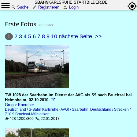
S
BAHN
KARLSRUHE.STARTBILDER.DE
Suche
Registrieren
Login
Erste Fotos
363 Bilder
1
2
3
4
5
6
7
8
9
10
nächste Seite
>>
TW 1028 der Saarbahn im Dienst der AVG als S9 nach Bruchsal bei
Helmsheim, 02.10.2010.

Gregor Kaercher
Deutschland / S-Bahn Karlsruhe (AVG) / Saarbahn
,
Deutschland / Strecken /
710.9 Bruchsal-Mühlacker
428 1200x800 Px, 22.01.2017
