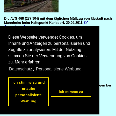
Die AVG 468 (277 904) mit dem täglichen Müllzug von Ubstadt nach
Mannheim beim Haltepunkt Karlsdorf, 20.05.2011.

Gregor Kaercher
Deutschland / Unternehmen / Albtalverkehrsgesellschaft (AVG)
356 1200x802 Px, 23.01.2017

Diese Webseite verwendet Cookies, um
Inhalte und Anzeigen zu personalisieren und
Zugriffe zu analysieren. Mit der Nutzung
stimmen Sie der Verwendung von Cookies
zu. Mehr erfahren:
Datenschutz
,
Personalisierte Werbung
Ich stimme zu und
185 345 und 185 612 mit einem Ganzzug Druckgaskesselwagen bei
erlaube
der Durchfahrt in Karlsruhe-Durlach, 18.05.2011.

Ich stimme zu
Gregor Kaercher
personalisierte
Deutschland / Elektrolokomotiven / Baureihe 185 (DB)
Werbung
436 1200x801 Px, 23.01.2017
