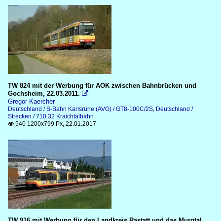
TW 824 mit der Werbung für AOK zwischen Bahnbrücken und
Gochsheim, 22.03.2011.

Gregor Kaercher
Deutschland / S-Bahn Karlsruhe (AVG) / GT8-100C/2S
,
Deutschland /
Strecken / 710.32 Kraichtalbahn
540 1200x799 Px, 22.01.2017

TW 916 mit Werbung für den Landkreis Rastatt und das Murgtal