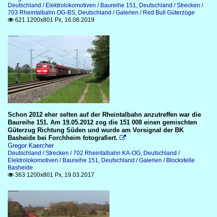
Deutschland / Elektrolokomotiven / Baureihe 151
,
Deutschland / Strecken /
703 Rheintalbahn OG-BS
701 Baden-Kurpfalz-Bahn
,
Deutschland / Galerien / Red Bull Güterzüge
621 1200x801 Px, 16.08.2019

702 Rheintalbahn KA-OG
703 Rheintalbahn OG-BS
Schon 2012 eher selten auf der Rheintalbahn anzutreffen war die
Baureihe 151. Am 19.05.2012 zog die 151 008 einen gemischten
Güterzug Richtung Süden und wurde am Vorsignal der BK
Basheide bei Forchheim fotografiert.

Gregor Kaercher
Deutschland / Strecken / 702 Rheintalbahn KA-OG
,
Deutschland /
Elektrolokomotiven / Baureihe 151
,
Deutschland / Galerien / Blockstelle
Basheide
363 1200x801 Px, 19.03.2017
