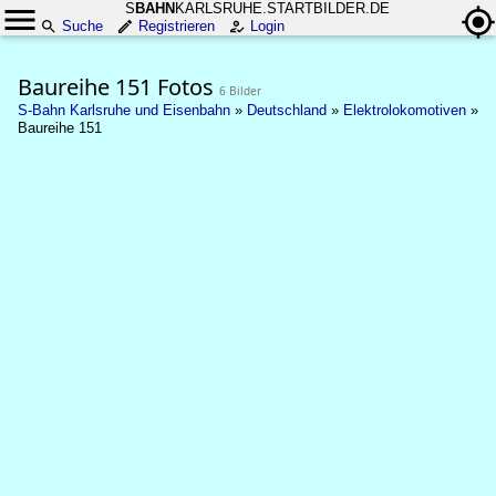
S
BAHN
KARLSRUHE.STARTBILDER.DE
Suche
Registrieren
Login
Baureihe 151 Fotos
6 Bilder
S-Bahn Karlsruhe und Eisenbahn
»
Deutschland
»
Elektrolokomotiven
»
Baureihe 151