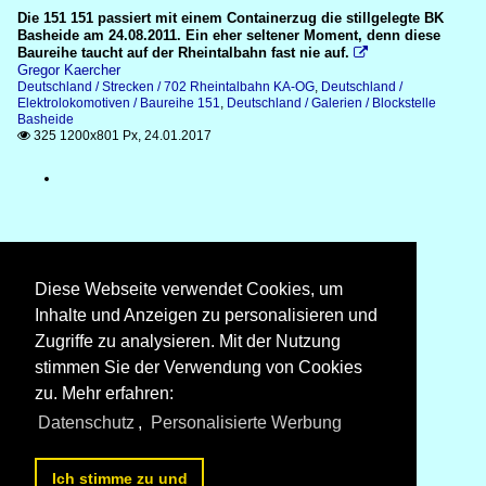
Die 151 151 passiert mit einem Containerzug die stillgelegte BK
Basheide am 24.08.2011. Ein eher seltener Moment, denn diese
Baureihe taucht auf der Rheintalbahn fast nie auf.

Gregor Kaercher
Deutschland / Strecken / 702 Rheintalbahn KA-OG
,
Deutschland /
Elektrolokomotiven / Baureihe 151
,
Deutschland / Galerien / Blockstelle
Basheide
325 1200x801 Px, 24.01.2017

Diese Webseite verwendet Cookies, um
Inhalte und Anzeigen zu personalisieren und
Zugriffe zu analysieren. Mit der Nutzung
stimmen Sie der Verwendung von Cookies
zu. Mehr erfahren:
Datenschutz
,
Personalisierte Werbung
Ich stimme zu und