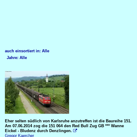
auch einsortiert in: Alle
Jahre: Alle
×
×
Alle Kategorien
Alle Jahre
Deutschland
2010
Galerien
2011
Blockstelle Basheide
2012
Red Bull Güterzüge
2014
Eher selten südlich von Karlsruhe anzutreffen ist die Baureihe 151.
Am 07.06.2014 zog die 151 064 den Red Bull Zug GB *** Wanne
Strecken
Eickel - Bludenz durch Denzlingen.

Gregor Kaercher
700 Badische Rheinbahn