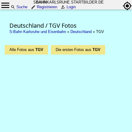
S
BAHN
KARLSRUHE.STARTBILDER.DE
Suche
Registrieren
Login
Deutschland / TGV Fotos
S-Bahn Karlsruhe und Eisenbahn
»
Deutschland
»
TGV
Alle Fotos aus
TGV
Die ersten Fotos aus
TGV