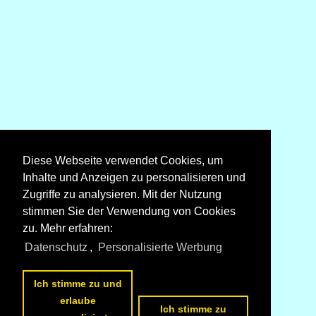
Diese Webseite verwendet Cookies, um
TGV 2N2
Inhalte und Anzeigen zu personalisieren und
Zugriffe zu analysieren. Mit der Nutzung
stimmen Sie der Verwendung von Cookies
zu. Mehr erfahren:
Datenschutz
,
Personalisierte Werbung
Alle Fotos aus
TGV
Die ersten Fotos aus
TGV
Ich stimme zu und
erlaube
Ich stimme zu